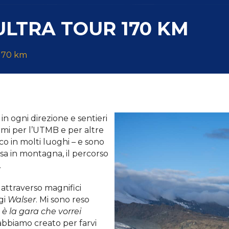
ULTRA TOUR 170 KM
 170 km
n ogni direzione e sentieri
armi per l’UTMB e per altre
ico in molti luoghi – e sono
sa in montagna, il percorso
.
 attraverso magnifici
ggi
Walser
. Mi sono reso
è la gara che vorrei
’abbiamo creato per farvi