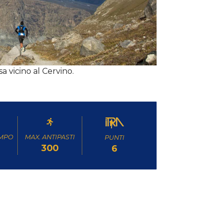
a vicino al Cervino.
EMPO
MAX. ANTIPASTI
PUNTI
300
6