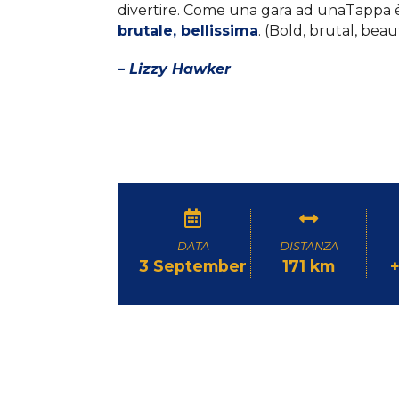
divertire. Come una gara ad unaTappa è 
brutale, bellissima
. (Bold, brutal, beaut
– Lizzy Hawker
DATA
DISTANZA
3 September
171 km