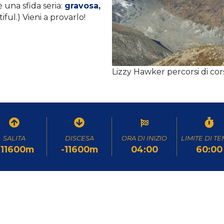
una sfida seria:
gravosa,
iful.) Vieni a provarlo!
Lizzy Hawker percorsi di cors
SALITA
DISCESA
ORA DI INIZIO
LIMITE DI T
+11600m
-11600m
04:00
60:00