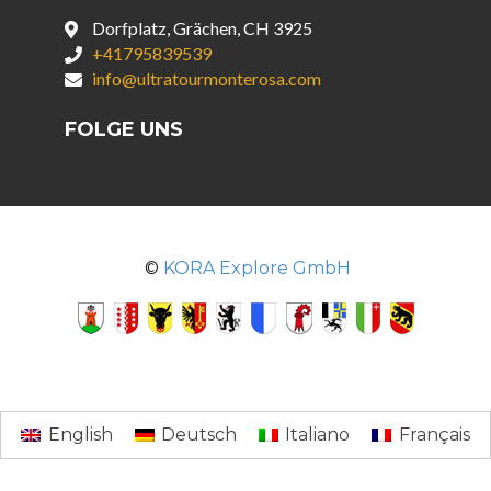
Dorfplatz, Grächen, CH 3925
+41795839539
info@ultratourmonterosa.com
FOLGE UNS
©
KORA Explore GmbH
English
Deutsch
Italiano
Français