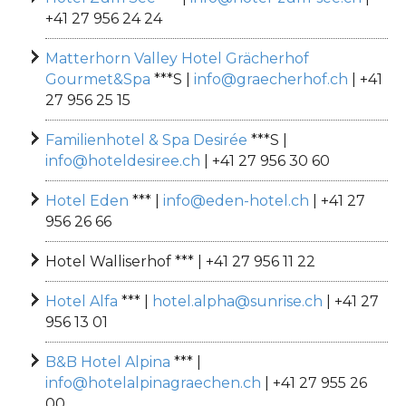
+41 27 956 24 24
Matterhorn Valley Hotel Grächerhof
Gourmet&Spa
***S |
info@graecherhof.ch
| +41
27 956 25 15
Familienhotel & Spa Desirée
***S |
info@hoteldesiree.ch
| +41 27 956 30 60
Hotel Eden
*** |
info@eden-hotel.ch
| +41 27
956 26 66
Hotel Walliserhof *** | +41 27 956 11 22
Hotel Alfa
*** |
hotel.alpha@sunrise.ch
| +41 27
956 13 01
B&B Hotel Alpina
*** |
info@hotelalpinagraechen.ch
| +41 27 955 26
00