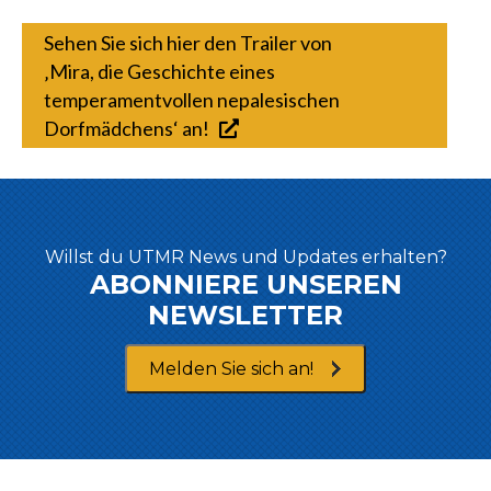
Sehen Sie sich hier den Trailer von
‚Mira, die Geschichte eines
temperamentvollen nepalesischen
Dorfmädchens‘ an!
Willst du UTMR News und Updates erhalten?
ABONNIERE UNSEREN
NEWSLETTER
Melden Sie sich an!