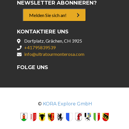
NEWSLETTER ABONNIEREN?
Melden Sie sich an!
KONTAKTIERE UNS
Dorfplatz, Grächen, CH 3925
+41795839539
info@ultratourmonterosa.com
FOLGE UNS
©
KORA Explore GmbH