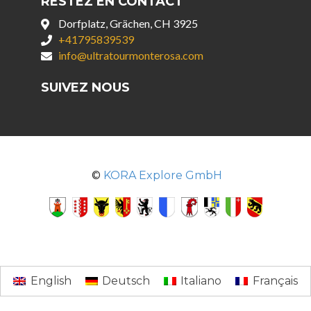
RESTEZ EN CONTACT
Dorfplatz, Grächen, CH 3925
+41795839539
info@ultratourmonterosa.com
SUIVEZ NOUS
©
KORA Explore GmbH
English
Deutsch
Italiano
Français