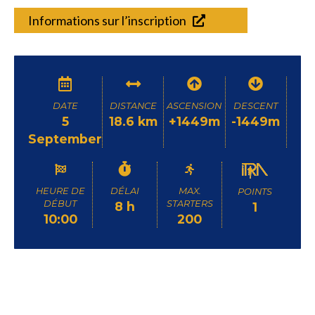
Informations sur l’inscription
DATE
DISTANCE
ASCENSION
DESCENT
5
18.6 km
+1449m
-1449m
September
HEURE DE
DÉLAI
MAX.
POINTS
DÉBUT
STARTERS
8 h
1
10:00
200