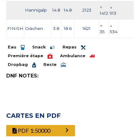
↑
↓
Hannigalp
14.8
14.8
2123
1412
913
↑
↓
FINISH
Grächen
3.8
18.6
1621
35
534
Eau
Snack
Repas
Première étape
Ambulance
Dropbag
Reste
DNF NOTES:
CARTES EN PDF
PDF 1:50000