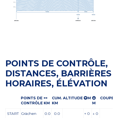
POINTS DE CONTRÔLE,
DISTANCES, BARRIÈRES
HORAIRES, ÉLÉVATION
POINTS DE
CUM.
ALTITUDE
M
COUPER
CONTRÔLE
KM
KM
M
START
Grächen
0.0
0.0
↑ 0
↓ 0