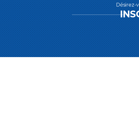
Désirez-v
INS