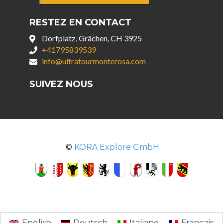
RESTEZ EN CONTACT
Dorfplatz, Grächen, CH 3925
+41795839539
info@ultratourmonterosa.com
SUIVEZ NOUS
©
KORA Explore GmbH
English
Deutsch
Italiano
Français