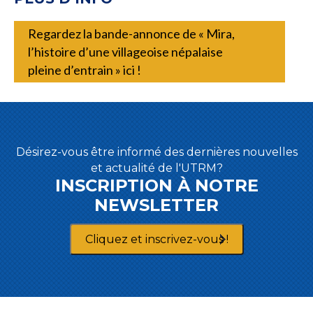
Regardez la bande-annonce de « Mira,
l’histoire d’une villageoise népalaise
pleine d’entrain » ici !
Désirez-vous être informé des dernières nouvelles
et actualité de l'UTRM?
INSCRIPTION À NOTRE
NEWSLETTER
Cliquez et inscrivez-vous !