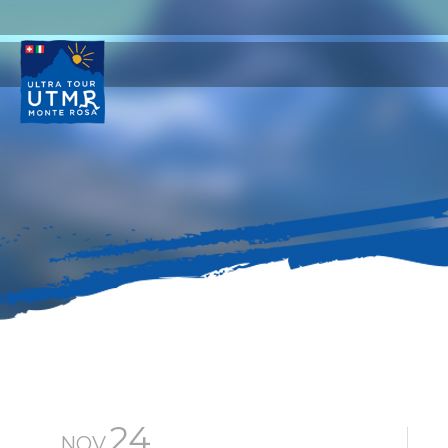
24
NOV