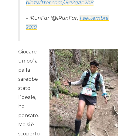
pic.twitter.com/I9a2gAe2b8
– iRunFar (@iRunFar)
1 settembre
2018
Giocare
un po’ a
palla
sarebbe
stato
l’ideale,
ho
pensato.
Ma si è
scoperto