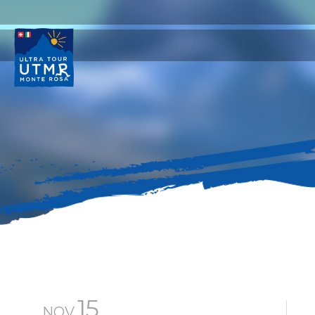
15
NOV