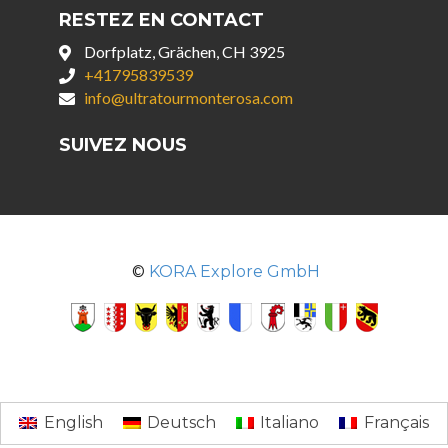
RESTEZ EN CONTACT
Dorfplatz, Grächen, CH 3925
+41795839539
info@ultratourmonterosa.com
SUIVEZ NOUS
©
KORA Explore GmbH
English
Deutsch
Italiano
Français