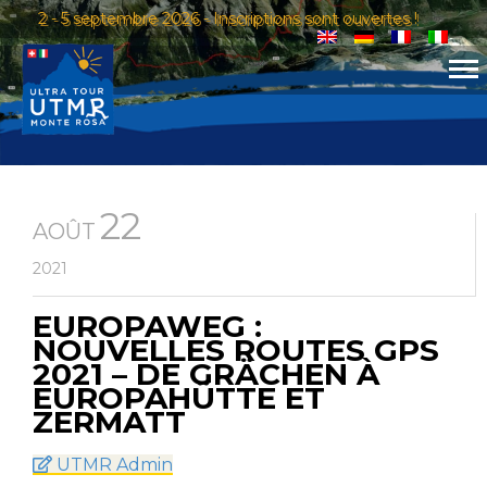
2 - 5 septembre 2026 - Inscriptions sont ouvertes !
22
AOÛT
2021
EUROPAWEG :
NOUVELLES ROUTES GPS
2021 – DE GRÄCHEN À
EUROPAHÜTTE ET
ZERMATT
UTMR Admin