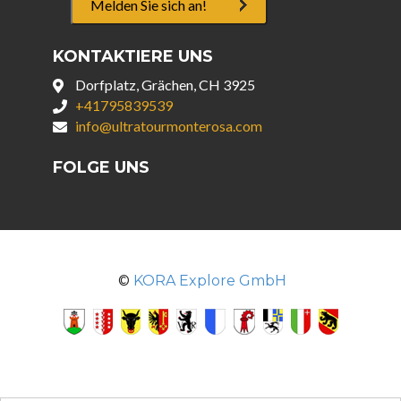
Melden Sie sich an!
KONTAKTIERE UNS
Dorfplatz, Grächen, CH 3925
+41795839539
info@ultratourmonterosa.com
FOLGE UNS
©
KORA Explore GmbH