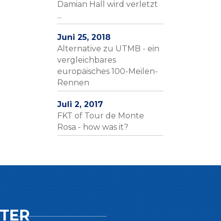
Damian Hall wird verletzt
...
Juni 25, 2018
Alternative zu UTMB - ein
vergleichbares
europäisches 100-Meilen-
Rennen
Juli 2, 2017
FKT of Tour de Monte
Rosa - how was it?
TER