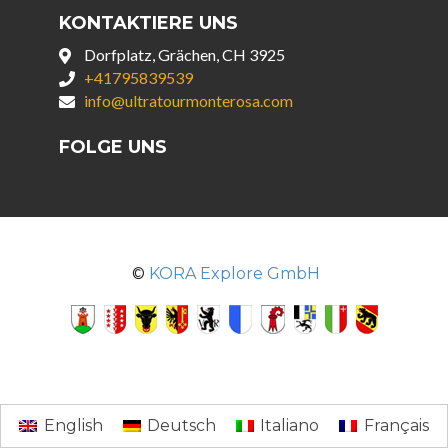
KONTAKTIERE UNS
Dorfplatz, Grächen, CH 3925
+41795839539
info@ultratourmonterosa.com
FOLGE UNS
©
KORA Explore GmbH
English
Deutsch
Italiano
Français