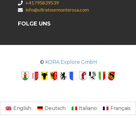
+41795839539
info@ultratourmonterosa.com
FOLGE UNS
©
KORA Explore GmbH
English
Deutsch
Italiano
Français