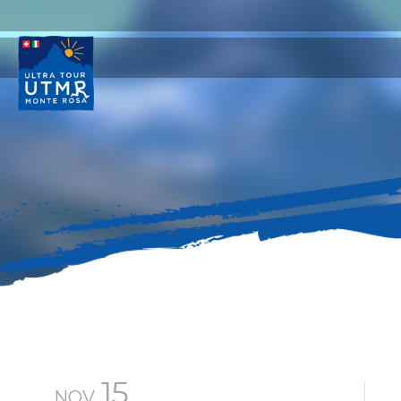
15
NOV.